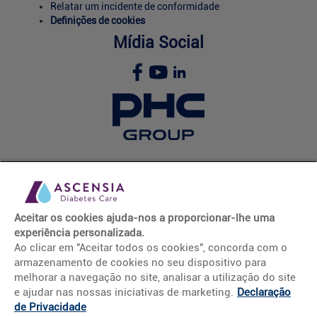
Relatar um incidente de conformidade
Definições de cookies
Mídia Social
© 2026 Ascensia Diabetes Care Holdings AG. Todos os direitos
reservados.
Aceitar os cookies ajuda-nos a proporcionar-lhe uma
experiência personalizada.
WEBPT.17 Rev. Março26. Última atualização: Março/2026
Ao clicar em "Aceitar todos os cookies", concorda com o
A informação fornecida pela Ascensia Diabetes Care Portugal
armazenamento de cookies no seu dispositivo para
não deve ser considerada como aconselhamento médico,
melhorar a navegação no site, analisar a utilização do site
diagnóstico ou tratamento e não substitui a opinião do seu
e ajudar nas nossas iniciativas de marketing.
Declaração
profissional de saúde. Para um uso seguro, leia cuidadosamente
de Privacidade
a rotulagem e instruções de utilização dos dispositivos médicos: