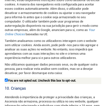
Internet, estão disponíveis instruções sobre como desativar ou excluir
cookies. A maioria dos navegadores está configurada para aceitar
esses cookies automaticamente. Além disso, o utilizador pode
desativar o armazenamento de cookies ou ajustar o seu navegador
para informá-lo antes que o cookie seja armazenado no seu
computador. O utilizador também pode usar programas de
autorregulação disponíveis na sua jurisdição para gerir o modo como
outras empresas, além do Google, anunciam para si, como as
Your
Online Choices
baseadas na UE.
Também analisamos como os utilizadores interagem com o website
sem utilizar cookies. Ainda assim, pode pedir-nos para não agregar e
analisar as suas ações no website. No entanto, isso impedirá que
aprendamos com as suas interações no site e criemos uma
experiência melhor para si e para outros utilizadores.
Não utilizamos quaisquer dados pessoais seus, ou de qualquer outra
pessoa, para realizar esta análise sem cookies, mas se a desejar
desativar, por favor desmarque esta caixa:
You are not opted out. Uncheck this box to opt-out.
10. Crianças
Atendendo à importância de proteger a privacidade das crianças, a
Ascensia não armazena, processa ou utiliza no seu website, qualquer
informação relacionada a indivíduos com idade inferior a 18 anos, sem