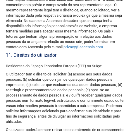
consentimento prévio e comprovado do seu representante legal. O
mesmo representante legal tem o direito de, quando solicitado, ver a
informação dada pela respetiva criança e/ou exigir que a mesma seja
eliminada. No caso de a Ascensia descobrir que a criança tenha
disponibilizado informação pessoal através do website, a empresa
tomará medidas para apagar essa mesma informação. Os pais /
tutores que tenham alguma preocupação em relação aos dados
pessoais da criança em relação ao nosso site, poderão entrar em
contato com Ascensia pelo e-mail
privacy@ascensia.com
.
11. Direitos do utilizador
Residentes do Espaço Económico Europeu (EEE) ou Suíça:
O utilizador tem o direito de: solicitar (a) acesso aos seus dados
pessoais; (b) solicitar que corrijamos quaisquer dados pessoais
imprecisos; (c) solicitar que excluamos quaisquer dados pessoais; (d)
restringir o processamento de dados pessoais; (e) opor-se ao
processamento de dados pessoais; e / ou (f) receber quaisquer dados
pessoais num formato legível, estruturado e comummente usado ou ter
essas informações pessoais transmitidas a outra empresa. Podemos
solicitar informações adicionais para confirmar sua identidade e para
fins de segurança, antes de divulgar as informações solicitadas pelo
utilizador.
O utilizador poderá sempre retirar o consentimento de processamento