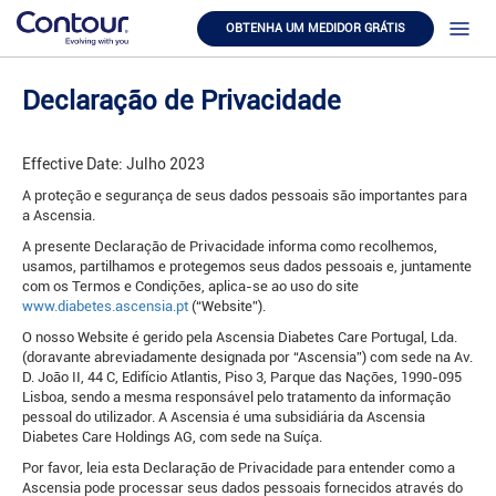
OBTENHA UM MEDIDOR GRÁTIS
Declaração de Privacidade
Effective Date: Julho 2023
A proteção e segurança de seus dados pessoais são importantes para
a Ascensia.
A presente Declaração de Privacidade informa como recolhemos,
usamos, partilhamos e protegemos seus dados pessoais e, juntamente
com os Termos e Condições, aplica-se ao uso do site
www.diabetes.ascensia.pt
(“Website”).
O nosso Website é gerido pela Ascensia Diabetes Care Portugal, Lda.
(doravante abreviadamente designada por “Ascensia”) com sede na Av.
D. João II, 44 C, Edifício Atlantis, Piso 3, Parque das Nações, 1990-095
Lisboa, sendo a mesma responsável pelo tratamento da informação
pessoal do utilizador. A Ascensia é uma subsidiária da Ascensia
Diabetes Care Holdings AG, com sede na Suíça.
Por favor, leia esta Declaração de Privacidade para entender como a
Ascensia pode processar seus dados pessoais fornecidos através do